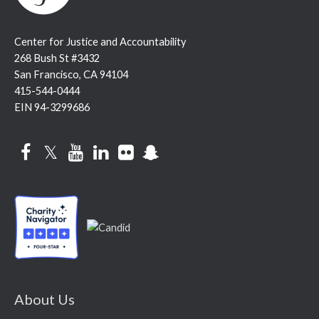
Center for Justice and Accountability
268 Bush St #3432
San Francisco, CA 94104
415-544-0444
EIN 94-3299686
Facebook
Twitter
YouTube
LinkedIn
Flickr
Snapchat
About Us