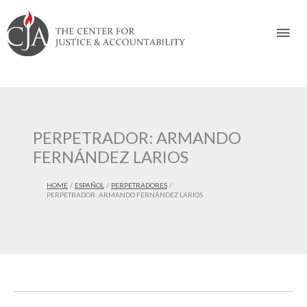
Skip
Skip
Skip
Skip
Skip
to:
to
to
to
to
Mai
content
navigation
content
footer
Men
PERPETRADOR: ARMANDO
FERNÁNDEZ LARIOS
HOME
ESPAÑOL
PERPETRADORES
PERPETRADOR: ARMANDO FERNÁNDEZ LARIOS